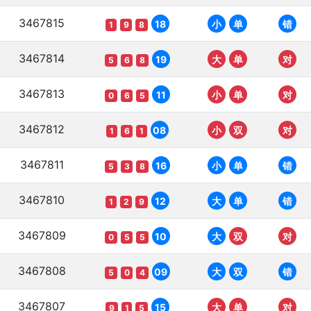
3467815
18
小
单
错
1
9
8
3467814
19
大
单
对
5
6
8
3467813
11
小
单
对
0
6
5
3467812
08
小
双
对
1
6
1
3467811
16
小
单
错
5
3
8
3467810
12
大
单
错
1
2
9
3467809
10
大
双
对
0
5
5
3467808
09
大
双
错
5
0
4
3467807
15
大
单
对
9
1
5