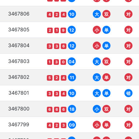
3467806
10
大
双
对
4
2
4
3467805
12
小
单
对
2
1
9
3467804
12
小
单
对
3
3
6
3467803
04
大
双
对
1
3
0
3467802
11
大
单
对
5
2
4
3467801
10
大
单
错
3
3
4
3467800
18
小
双
对
6
6
6
3467799
09
小
单
对
4
2
3