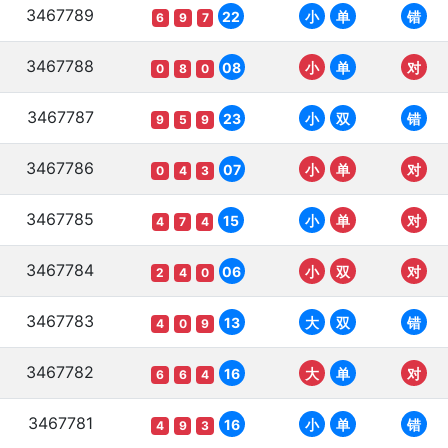
3467789
22
小
单
错
6
9
7
3467788
08
小
单
对
0
8
0
3467787
23
小
双
错
9
5
9
3467786
07
小
单
对
0
4
3
3467785
15
小
单
对
4
7
4
3467784
06
小
双
对
2
4
0
3467783
13
大
双
错
4
0
9
3467782
16
大
单
对
6
6
4
3467781
16
小
单
错
4
9
3