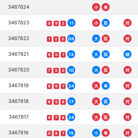
3467824
小
单
3467823
11
小
双
对
0
9
2
3467822
08
大
双
对
1
2
5
3467821
13
大
双
错
6
0
7
3467820
10
大
双
对
7
3
0
3467819
24
大
单
对
8
9
7
3467818
17
大
双
对
6
5
6
3467817
24
大
双
对
9
7
8
3467816
15
小
单
对
0
8
7